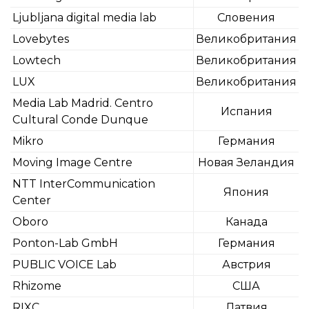
Ljubljana digital media lab
Словения
Lovebytes
Великобритания
Lowtech
Великобритания
LUX
Великобритания
Media Lab Madrid. Centro
Испания
Cultural Conde Dunque
Mikro
Германия
Moving Image Centre
Новая Зеландия
NTT InterCommunication
Япония
Center
Oboro
Канада
Ponton-Lab GmbH
Германия
PUBLIC VOICE Lab
Австрия
Rhizome
США
RIXC
Латвия