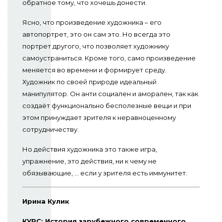
обратное тому, что хочешь донести.
Ясно, что произведение художника – его
автопортрет, это он сам это. Но всегда это
портрет другого, что позволяет художнику
самоустраниться. Кроме того, само произведение
меняется во времени и формирует среду.
Художник по своей природе идеальный
манипулятор. Он анти социален и аморален, так как
создаёт функционально бесполезные вещи и при
этом принуждает зрителя к неравноценному
сотрудничеству.
Но действия художника это также игра,
упражнение, это действия, ни к чему не
обязывающие, … если у зрителя есть иммунитет.
Ирина Кулик
КУРС: История зарубежного современного