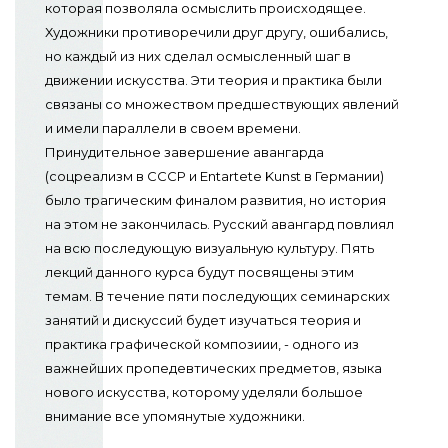
которая позволяла осмыслить происходящее.
Художники противоречили друг другу, ошибались,
но каждый из них сделал осмысленный шаг в
движении искусства. Эти теория и практика были
связаны со множеством предшествующих явлений
и имели параллели в своем времени.
Принудительное завершение авангарда
(соцреализм в СССР и Entartete Kunst в Германии)
было трагическим финалом развития, но история
на этом не закончилась. Русский авангард повлиял
на всю последующую визуальную культуру. Пять
лекций данного курса будут посвящены этим
темам. В течение пяти последующих семинарских
занятий и дискуссий будет изучаться теория и
практика графической композиии, - одного из
важнейших пропедевтических предметов, языка
нового искусства, которому уделяли большое
внимание все упомянутые художники.