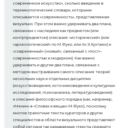
современное искусство», сколько введение в
терминологические словари, которыми
описывается «современность», представляемая
визуально. При этом важно удерживать два плана,
связанных с наследием как предметом (или
контрпредметом) описания: «исторический» (или
«археологический» по М.Фуко, или по Э.Хухтамо) и
«современный» («новый», связанный с «пост»-
современностью и модерном). Как важно
удерживать и другие два плана, связанные с
методом выстраивания самого описания: теорий
нескольких наук и отдельных дисциплин
(искусствоведения, источниковедения и культурных
исследований, психоанализа, литературоведения)
и описаний философского порядка (как, например,
«Менин» в «Словах и вещах» М.Фуко), поскольку
многие грамотные тексты кураторов и других
специалистов в области визуального представляют
собой сегодня так называемые «тексты среднего