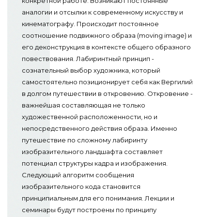
конкретной работе. Возникают постоянные
аналогии и отсылки к современному искусству и
кинематографу. Происходит постоянное
соотношение подвижного образа (moving image) и
его деконструкция в контексте общего образного
повествования. Лабиринтный принцип -
сознательный выбор художника, который
самостоятельно позиционирует себя как Вергилий
в долгом путешествии в откровению. Откровение -
важнейшая составляющая не только
художественной расположенности, но и
непосредственного действия образа. Именно
путешествие по сложному лабиринту
изобразительного ландшафта составляет
потенциал структуры кадра и изображения.
Следующий алгоритм сообщения
изобразительного кода становится
принципиальным для его понимания. Лекции и
семинары будут построены по принципу