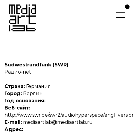
Sudwestrundfunk (SWR)
Радио-net
Страна:
Германия
Город:
Берлин
Год основания:
Веб-сайт:
http://www.swr.de/swr2/audiohyperspace/engl_version
E-mail:
mediaartlab@mediaartlab.ru
Адрес: