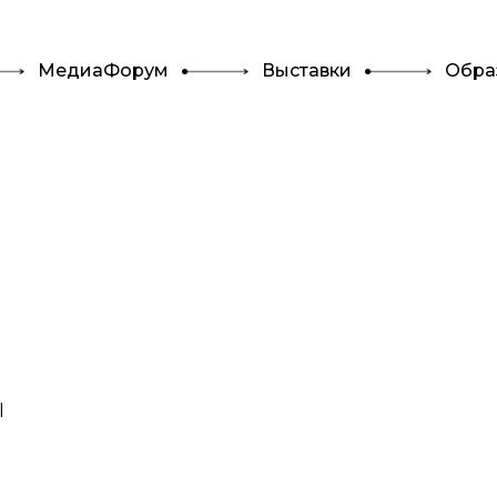
МедиаФорум
Выставки
Обра
l