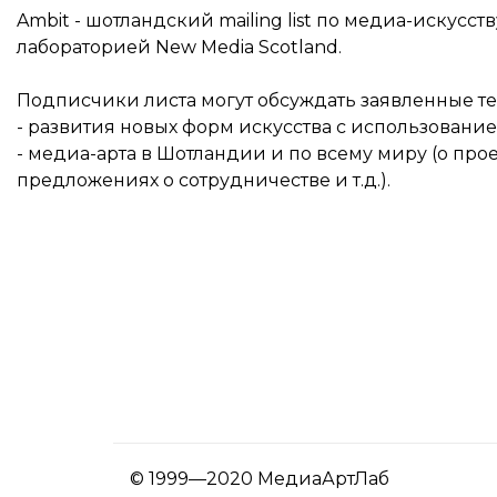
Ambit - шотландский mailing list по медиа-искус
лабораторией New Media Scotland.
Подписчики листа могут обсуждать заявленные те
- развития новых форм искусства с использовани
- медиа-арта в Шотландии и по всему миру (о прое
предложениях о сотрудничестве и т.д.).
© 1999—2020 МедиаАртЛаб